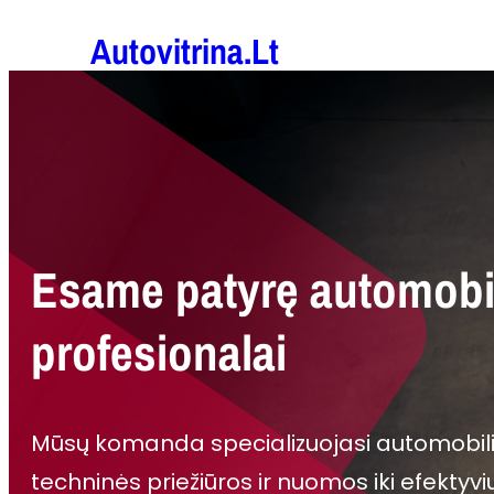
Eiti
Autovitrina.lt
prie
turinio
Esame patyrę automobil
profesionalai
Mūsų komanda specializuojasi automobili
techninės priežiūros ir nuomos iki efektyv