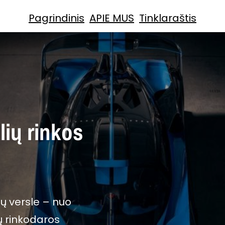
Pagrindinis
APIE MUS
Tinklaraštis
ių rinkos
ų versle – nuo
ių rinkodaros