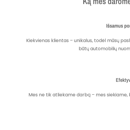
Ką mes darome 
Išsamus pore
Kiekvienas klientas – unikalus, todėl mūsų pasl
būtų automobilių nuoma
Efektyv
Mes ne tik atliekame darbą – mes siekiame, k