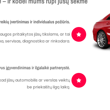
– ir kodėl mums rūpi jūsų sėkmė
ikių įvertinimas ir individualus požiūris.
augos pritaikytos jūsų tikslams, ar tai
, servisas, diagnostika ar rinkodara.
us įgyvendinimas ir ilgalaikė partnerystė.
ad jūsų automobilis ar verslas veiktų
be priekaištų ilgą laiką.