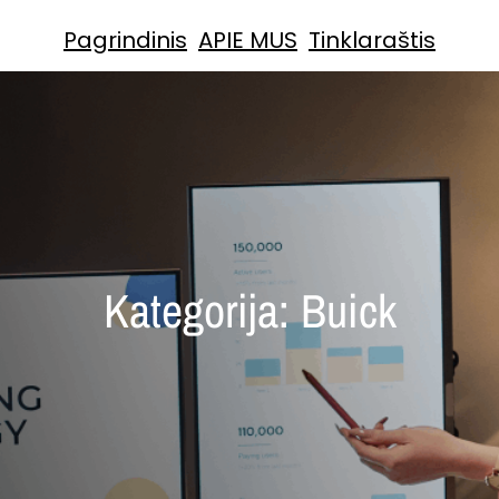
Pagrindinis
APIE MUS
Tinklaraštis
Kategorija:
Buick