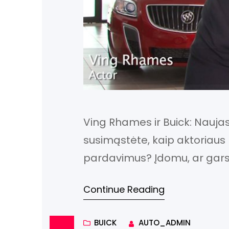
Ving Rhames ir Buick: Nauj
susimąstėte, kaip aktoriaus 
pardavimus? Įdomu, ar gars
balso ir įspūdingo įvaizdžio, 
Continue Reading
automobiliams? Šiuo metu ji
veidas, ir tai kelia nemažai 
BUICK
AUTO_ADMIN