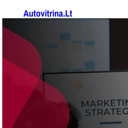
Eiti
Autovitrina.lt
prie
turinio