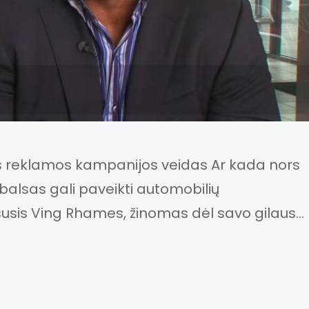
as reklamos kampanijos veidas Ar kada nors
balsas gali paveikti automobilių
usis Ving Rhames, žinomas dėl savo gilaus
gali pritraukti daugiau klientų Buick
s yra naujojo Buick reklamos kampanijos
klausimų apie šio pasirinkimo…