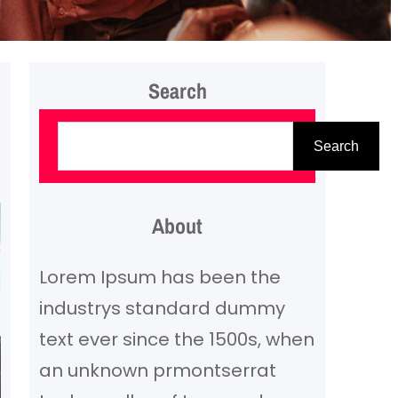
Search
P
Search
a
i
e
About
š
Lorem Ipsum has been the
k
industrys standard dummy
a
text ever since the 1500s, when
an unknown prmontserrat