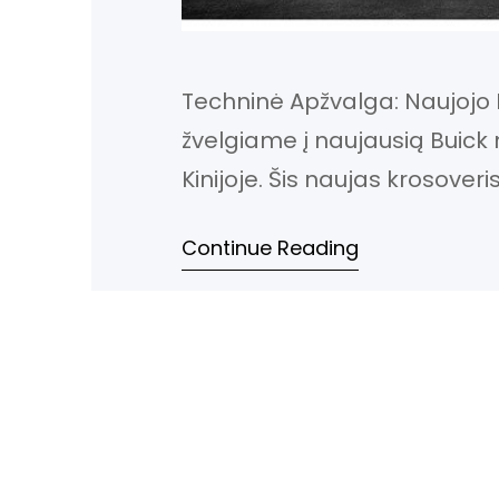
Techninė Apžvalga: Naujojo 
žvelgiame į naujausią Buick
Kinijoje. Šis naujas krosover
mažesniojo Buick Encore ir d
Continue Reading
Kinijos rinkoje 2015 metų prad
pabaigos jis pasieks ir JAV r