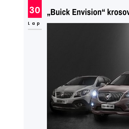
30
„Buick Envision“ krosov
Lap