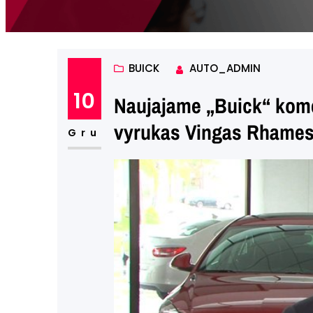
BUICK
AUTO_ADMIN
10
Naujajame „Buick“ kome
vyrukas Vingas Rhame
Gru