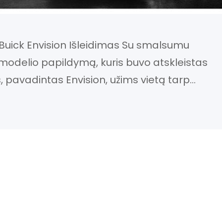
Buick Envision Išleidimas Su smalsumu
 modelio papildymą, kuris buvo atskleistas
is, pavadintas Envision, užims vietą tarp
idesniojo Enclave. Jis planuojamas paleisti
žioje. Tikimasi, kad iki 2015 metų vidurio ar
inką, kaip 2016…