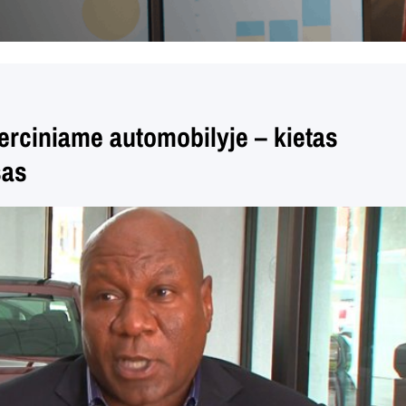
rciniame automobilyje – kietas
sas