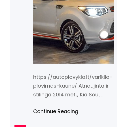
https://autoplovykla.lt/variklio-
plovimas-kaune/ Atnaujinta ir
stilinga 2014 metų Kia Soul,
pavadinta „Red Zone“, riboto
Continue Reading
leidimo automobilis, kurio
pagaminimą planuojama