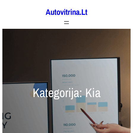
Eiti
Autovitrina.lt
prie
turinio
Kategorija:
Kia