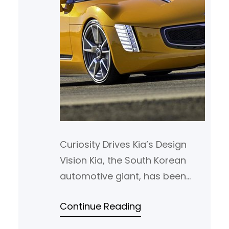
Curiosity Drives Kia’s Design
Vision Kia, the South Korean
automotive giant, has been
making waves in the luxury car
Continue Reading
market with its innovative and
emotionally charged design