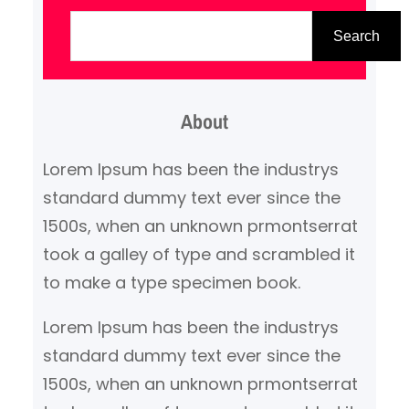
tapo autoplovykla.lt 2018 metų
P
automobiliu. Pasak Kia, Stinger
a
Search
atvėrė naują erą prekės ženklui,
i
ir dabar yra riboto leidimo
e
Stinger GT Atlantica, kurią verta
About
š
švęsti. Ribota iki 500 vienetų,
k
Lorem Ipsum has been the industrys
Atlantica specialusis modelis…
a
standard dummy text ever since the
1500s, when an unknown prmontserrat
took a galley of type and scrambled it
to make a type specimen book.
Lorem Ipsum has been the industrys
standard dummy text ever since the
1500s, when an unknown prmontserrat