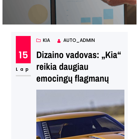
KIA
AUTO_ADMIN
15
Dizaino vadovas: „Kia“
reikia daugiau
Lap
emocingų flagmanų