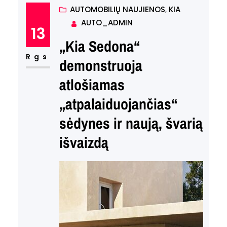
philosophy. At the heart of this
AUTOMOBILIŲ NAUJIENOS
, 
KIA
AUTO_ADMIN
transformation is Peter
13
Schreyer, the brand’s design
„Kia Sedona“
boss, who has been
Rgs
demonstruoja
advocating for more
atlošiamas
emotionally-styled flagship
„atpalaiduojančias“
products. During a recent
sėdynes ir naują, švarią
interview at…
išvaizdą