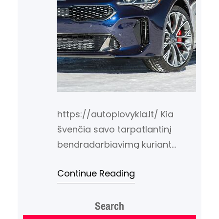
https://autoplovykla.lt/ Kia
švenčia savo tarpatlantinį
bendradarbiavimą kuriant
Stinger modelį su specialia
Continue Reading
leidinio versija. Stinger sportinio
sedano kūrimas buvo bendras
Search
JAV ir Vokietijos projektas, kuris