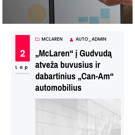
MCLAREN
AUTO_ADMIN
2
„McLaren“ į Gudvudą
atveža buvusius ir
Lap
dabartinius „Can-Am“
automobilius