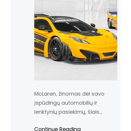
McLaren, žinomas dėl savo
įspūdingų automobilių ir
lenktynių pasiekimų, šiais
metais dalyvaus „Goodwood
Continue Reading
Festival of Speed“ renginyje su