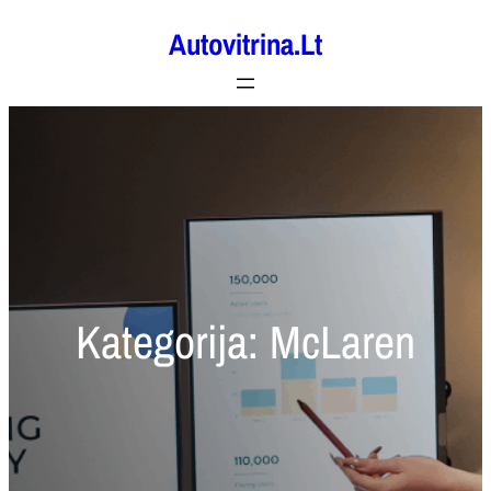
Eiti
Autovitrina.lt
prie
turinio
Kategorija:
McLaren