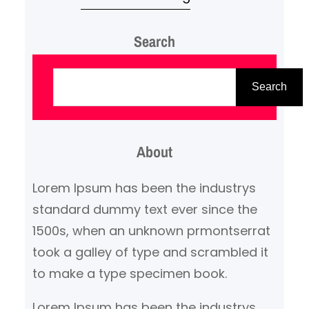
įspūdinga kolekcija. Šis renginys
Search
yra svarbi dalis McLaren 50-
mečio šventimo, kuriame bus
P
pristatyti legendiniai modeliai iš
a
Search
automobilių gamintojo istorinio
i
paveldo. Be to, renginyje bus
e
demonstruojami ir lenktynių bei
About
š
čempionatų laimėtojai, kurie
k
Lorem Ipsum has been the industrys
atspindi McLaren sėkmę
a
standard dummy text ever since the
automobilių sporte. Vienas…
1500s, when an unknown prmontserrat
took a galley of type and scrambled it
to make a type specimen book.
Lorem Ipsum has been the industrys