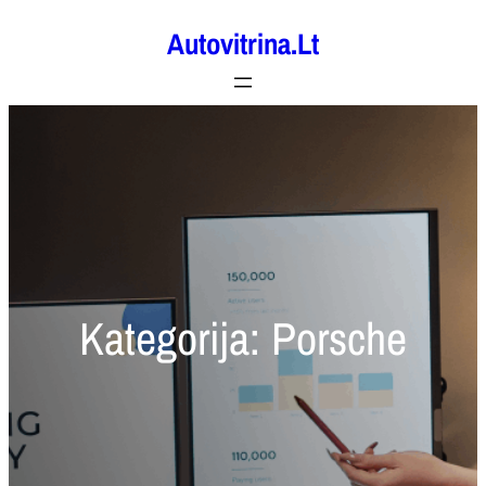
Eiti
Autovitrina.lt
prie
turinio
Kategorija:
Porsche