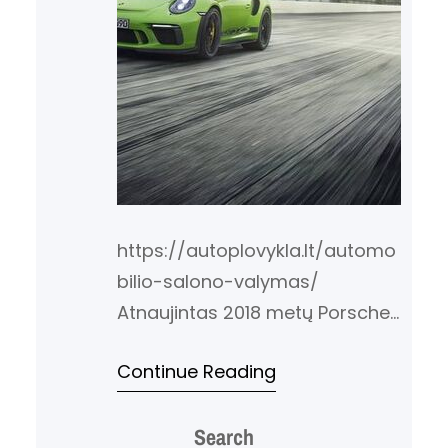
https://autoplovykla.lt/automo
bilio-salono-valymas/
Atnaujintas 2018 metų Porsche
911 GT3 RS buvo nutekintas
Continue Reading
internete per tris gana žemos
rezoliucijos nuotraukas. 2018
Search
metais GT3 RS gavo tas pačias