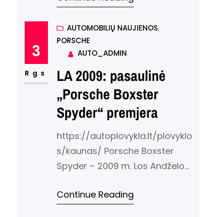
koncepcijos – ar šis modelis
kada nors pasieks gamybos
AUTOMOBILIŲ NAUJIENOS
, 
PORSCHE
liniją. Tačiau dabar Audi
3
AUTO_ADMIN
patvirtino per Autocar, kad R4
LA 2009: pasaulinė
modelis bus pradėtas gaminti
Rgs
iki 2014 metų. Šiame kontekste
„Porsche Boxster
taip pat buvo patvirtinta, kad
Spyder“ premjera
Volkswagen Bluesport ir
Porsche versija taip pat yra
https://autoplovykla.lt/plovyklo
numatyti gamybai. Visos…
s/kaunas/ Porsche Boxster
Spyder – 2009 m. Los Andželo
automobilių parodos žvaigždė
Continue Reading
Porsche Boxster Spyder yra
vienas iš kelių pasauliniu