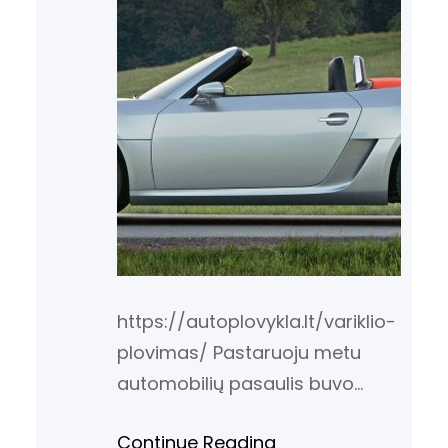
https://autoplovykla.lt/variklio-
plovimas/ Pastaruoju metu
automobilių pasaulis buvo
apsuptas intriguojančiais
Continue Reading
klausimais dėl Audi R4