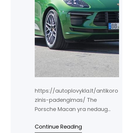
https://autoplovykla.lt/antikoro
zinis-padengimas/ The
Porsche Macan yra nedaug
atnaujinamas 2019 metų
Continue Reading
modeliui, su nauju priekinio