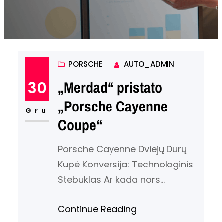
PORSCHE
AUTO_ADMIN
30
„Merdad“ pristato
„Porsche Cayenne
Gru
Coupe“
Porsche Cayenne Dviejų Durų
Kupė Konversija: Technologinis
Stebuklas Ar kada nors
susimąstėte, kaip būtų galima
Continue Reading
transformuoti galingą Porsche