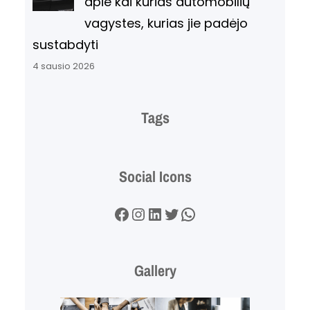
apie kai kurias automobilių
vagystes, kurias jie padėjo
sustabdyti
4 sausio 2026
Tags
Social Icons
Facebook
Instagram
LinkedIn
Twitter
WhatsApp
Gallery