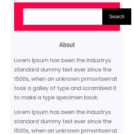
kosmetines modifikacijas kaip
P
ir standartinis GT3, įskaitant
a
Search
pertvarkytas priekines oro
i
įsiurbimo angas ir kitokius LED
e
dienos žibintus. Taip pat yra
About
š
atnaujinta galinė dalis ir NACA
k
Lorem Ipsum has been the industrys
ortakis iš GT2 RS. Be šių…
a
standard dummy text ever since the
1500s, when an unknown prmontserrat
took a galley of type and scrambled it
to make a type specimen book.
Lorem Ipsum has been the industrys
standard dummy text ever since the
1500s, when an unknown prmontserrat