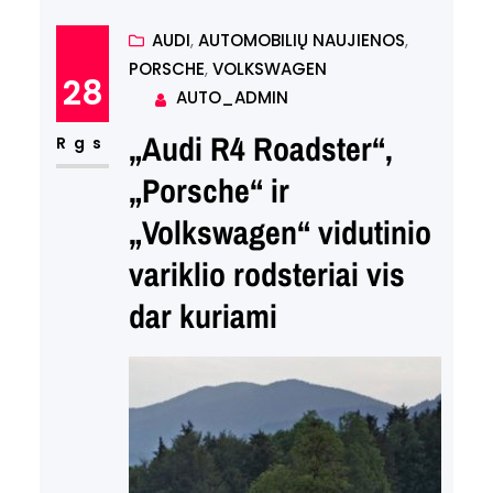
Cayenne į dar unikalesnį
automobilį? Galbūt tai skamba
AUDI
, 
AUTOMOBILIŲ NAUJIENOS
, 
PORSCHE
, 
VOLKSWAGEN
kaip futuristinis projektas,
28
AUTO_ADMIN
tačiau Jungtinėje Karalystėje
„Audi R4 Roadster“,
įsikūrusi kompanija Merdad jau
Rgs
įgyvendina šią idėją, siūlydama
„Porsche“ ir
tikrą dviejų durų kupė
„Volkswagen“ vidutinio
konversiją šiam ikoniškam
variklio rodsteriai vis
automobiliui. Šis projektas, kuris
dar kuriami
tikrai domina automobilių
entuziastus,…