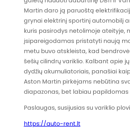
galėtų naudoti dabartinę DB11 ir Va
Martin daro ją paruoštą elektrifikaci
grynai elektrinį sportinį automobilį 
kuris pasirodys netolimoje ateityje,
įsipareigodamas pristatyti naują mod
metu buvo atskleista, kad bendrovė
šešių cilindrų variklio. Kalbant apie jų
dydžių akumuliatoriais, panašiai kaip
Aston Martin pirkėjams nebūtina s
diapazonas, bet labiau papildomas s
Paslaugas, susijusias su variklio plov
https://auto-rent.lt