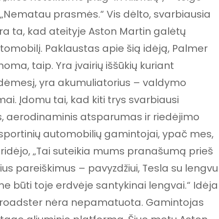
. „Nematau prasmės.“ Vis dėlto, svarbiausia
yra ta, kad ateityje Aston Martin galėtų
automobilį. Paklaustas apie šią idėją, Palmer
ma, taip. Yra įvairių iššūkių kuriant
ipia dėmesį, yra akumuliatorius – valdymo
i. Įdomu tai, kad kiti trys svarbiausi
, aerodinaminis atsparumas ir riedėjimo
e sportinių automobilių gamintojai, ypač mes,
pridėjo, „Tai suteikia mums pranašumą prieš
lius pareiškimus – pavyzdžiui, Tesla su lengvu
būti toje erdvėje santykinai lengvai.“ Idėja
tin roadster nėra nepamatuota. Gamintojas