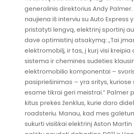
generalinis direktorius Andy Palmer
naujiena iš interviu su Auto Express 
pristatyti lengvą, elektrinį sportinį 
davė optimistinį atsakymą: „Tai įmano
elektromobilį, ir tas, į kurį visi kre
sistema ir cheminės sudėties klausima
elektromobilio komponentai – svoris
pasipriešinimas – yra sritys, kurios
esame tikrai geri meistrai.“ Palmer 
kitus prekės ženklus, kurie daro dide
roadsteriu. Manau, kad mes galėtume 
sukurti visiškai elektrinį Aston Mar