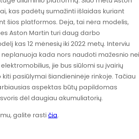
ntage aliuminio platformą. Šiuo metu Aston
jai, kas padėtų sumažinti išlaidas kuriant
ant šios platformos. Deja, tai nėra modelis,
 nes Aston Martin turi daug darbo
elį kas 12 mėnesių iki 2022 metų. Interviu
 neplanuoja kada nors naudoti mažesnio ne
 elektromobilius, jie bus siūlomi su įvairių
 kiti pasiūlymai šiandieninėje rinkoje. Tačiau
varbiausias aspektas būtų papildomas
voris dėl daugiau akumuliatorių.
imu, galite rasti
čia
.