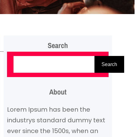
Search
P
Search
a
i
e
About
š
Lorem Ipsum has been the
k
industrys standard dummy text
a
ever since the 1500s, when an