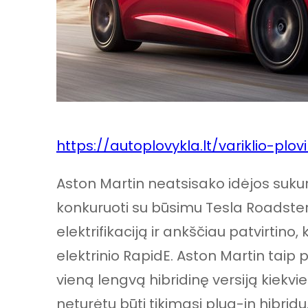
https://autoplovykla.lt/variklio-plov
Aston Martin neatsisako idėjos sukurti
konkuruoti su būsimu Tesla Roadster.
elektrifikaciją ir ankščiau patvirtin
elektrinio RapidE. Aston Martin taip 
vieną lengvą hibridinę versiją kiekv
neturėtų būti tikimasi plug-in hibridų