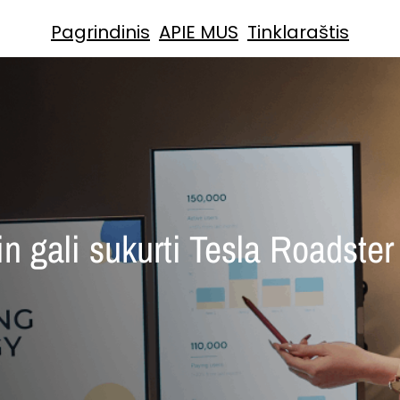
Pagrindinis
APIE MUS
Tinklaraštis
n gali sukurti Tesla Roadste