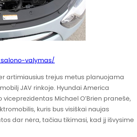
o-salono-valymas/
er artimiausius trejus metus planuojama
utomobilį JAV rinkoje. Hyundai America
o viceprezidentas Michael O’Brien pranešė,
tromobilis, kuris bus visiškai naujas
os dar nėra, tačiau tikimasi, kad jį išvysime