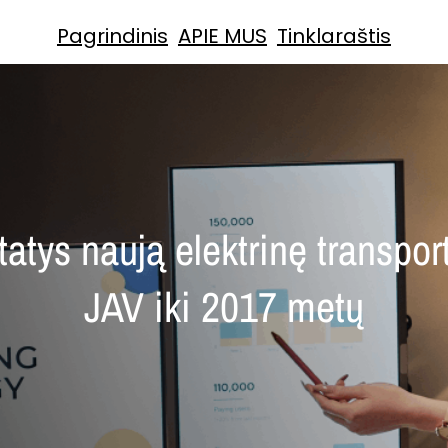
Pagrindinis
APIE MUS
Tinklaraštis
tatys naują elektrinę transpor
JAV iki 2017 metų