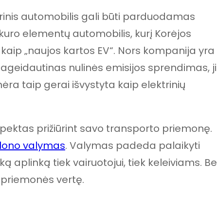
trinis automobilis gali būti parduodamas
kuro elementų automobilis, kurį Korėjos
kaip „naujos kartos EV“. Nors kompanija yra
u pageidautinas nulinės emisijos sprendimas, ji
ėra taip gerai išvystyta kaip elektrinių
ektas prižiūrint savo transporto priemonę.
alono valymas
. Valymas padeda palaikyti
ką aplinką tiek vairuotojui, tiek keleiviams. Be
to priemonės vertę.