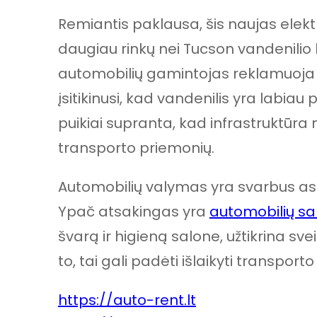
Remiantis paklausa, šis naujas elek
daugiau rinkų nei Tucson vandenilio 
automobilių gamintojas reklamuoja 
įsitikinusi, kad vandenilis yra labia
puikiai supranta, kad infrastruktūra n
transporto priemonių.
Automobilių valymas yra svarbus asp
Ypač atsakingas yra
automobilių s
švarą ir higieną salone, užtikrina svei
to, tai gali padėti išlaikyti transpor
https://auto-rent.lt