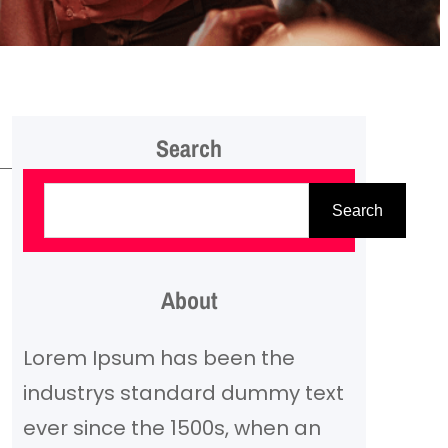
Search
P
Search
a
i
e
About
š
Lorem Ipsum has been the
k
industrys standard dummy text
a
ever since the 1500s, when an