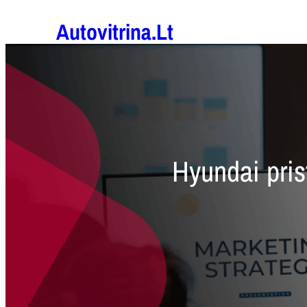
Eiti
Autovitrina.lt
prie
turinio
Hyundai pris