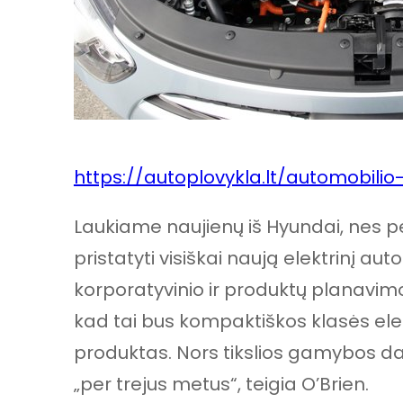
https://autoplovykla.lt/automobili
Laukiame naujienų iš Hyundai, nes p
pristatyti visiškai naują elektrinį a
korporatyvinio ir produktų planavim
kad tai bus kompaktiškos klasės elek
produktas. Nors tikslios gamybos dat
„per trejus metus“, teigia O’Brien.