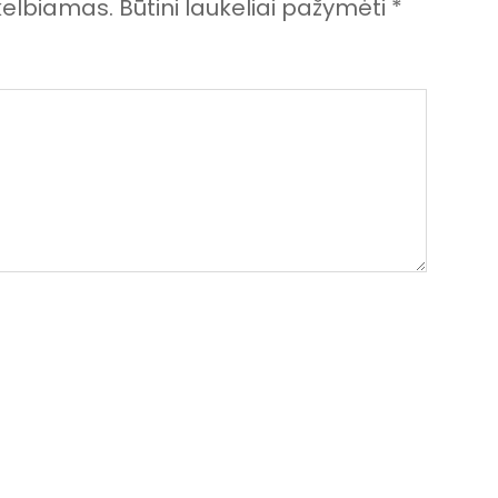
kelbiamas.
Būtini laukeliai pažymėti
*