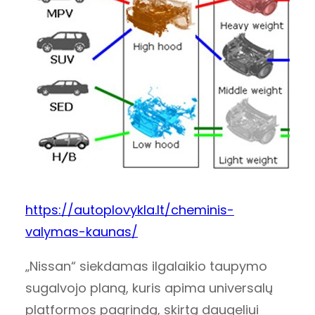
https://autoplovykla.lt/cheminis-
valymas-kaunas/
„Nissan“ siekdamas ilgalaikio taupymo
sugalvojo planą, kuris apima universalų
platformos pagrindą, skirtą daugeliui