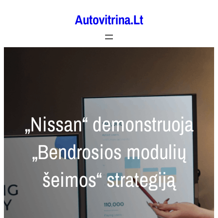
Eiti
Autovitrina.lt
prie
turinio
„Nissan“ demonstruoja
„Bendrosios modulių
šeimos“ strategiją