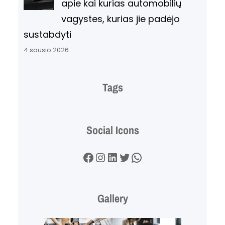
apie kai kurias automobilių
vagystes, kurias jie padėjo
sustabdyti
4 sausio 2026
Tags
Social Icons
Facebook
Instagram
LinkedIn
Twitter
WhatsApp
Gallery