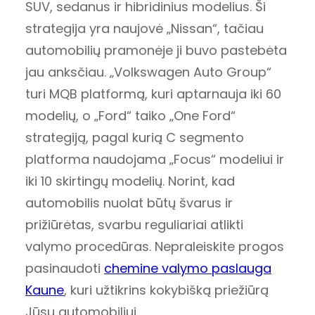
SUV, sedanus ir hibridinius modelius. Ši
strategija yra naujovė „Nissan“, tačiau
automobilių pramonėje ji buvo pastebėta
jau anksčiau. „Volkswagen Auto Group“
turi MQB platformą, kuri aptarnauja iki 60
modelių, o „Ford“ taiko „One Ford“
strategiją, pagal kurią C segmento
platforma naudojama „Focus“ modeliui ir
iki 10 skirtingų modelių. Norint, kad
automobilis nuolat būtų švarus ir
prižiūrėtas, svarbu reguliariai atlikti
valymo procedūras. Nepraleiskite progos
pasinaudoti
chemine valymo paslauga
Kaune
, kuri užtikrins kokybišką priežiūrą
Jūsų automobiliui.